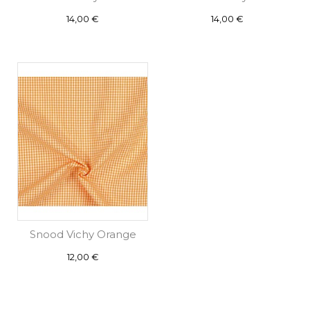
Prix
Prix
14,00 €
14,00 €
Snood Vichy Orange
Prix
12,00 €